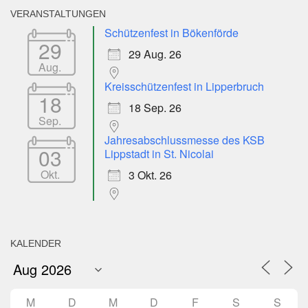
VERANSTALTUNGEN
Schützenfest in Bökenförde
29
29 Aug. 26
Aug.
Kreisschützenfest in Lipperbruch
18
18 Sep. 26
Sep.
Jahresabschlussmesse des KSB
03
Lippstadt in St. Nicolai
Okt.
3 Okt. 26
KALENDER
M
D
M
D
F
S
S