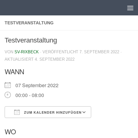
Zum Inhalt springen
TESTVERANSTALTUNG
Testveranstaltung
VON
SV-RIXBECK
· VERÖFFENTLICHT
7. SEPTEMBER 2022
·
AKTUALISIERT
4. SEPTEMBER 2022
WANN
07 September 2022
00:00 - 08:00
ZUM KALENDER HINZUFÜGEN
ICS herunterladen
Google Kalender
WO