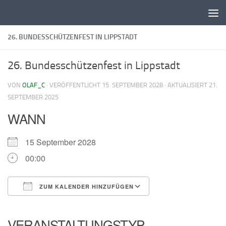
Zum Inhalt springen
26. BUNDESSCHÜTZENFEST IN LIPPSTADT
26. Bundesschützenfest in Lippstadt
VON
OLAF_C
· VERÖFFENTLICHT
15. SEPTEMBER 2028
· AKTUALISIERT
21.
SEPTEMBER 2025
WANN
15 September 2028
00:00
ZUM KALENDER HINZUFÜGEN
ICS herunterladen
Google Kalender
iCalendar
Office 365
Outlook Live
VERANSTALTUNGSTYP