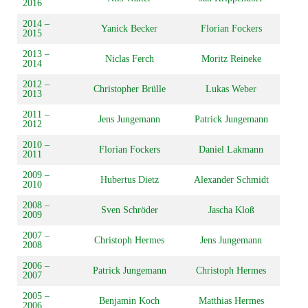
2016
2014 –
Yanick Becker
Florian Fockers
2015
2013 –
Niclas Ferch
Moritz Reineke
2014
2012 –
Christopher Brülle
Lukas Weber
2013
2011 –
Jens Jungemann
Patrick Jungemann
2012
2010 –
Florian Fockers
Daniel Lakmann
2011
2009 –
Hubertus Dietz
Alexander Schmidt
2010
2008 –
Sven Schröder
Jascha Kloß
2009
2007 –
Christoph Hermes
Jens Jungemann
2008
2006 –
Patrick Jungemann
Christoph Hermes
2007
2005 –
Benjamin Koch
Matthias Hermes
2006