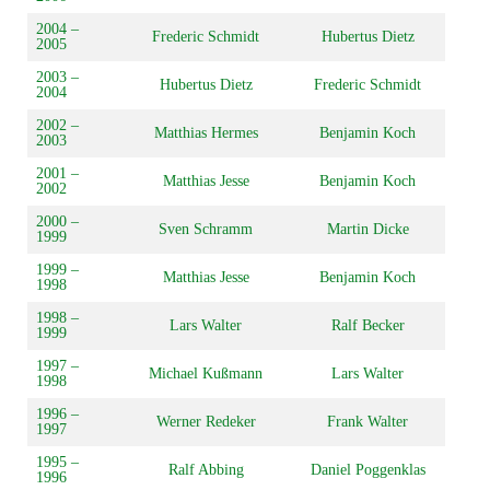
2004 –
Frederic Schmidt
Hubertus Dietz
2005
2003 –
Hubertus Dietz
Frederic Schmidt
2004
2002 –
Matthias Hermes
Benjamin Koch
2003
2001 –
Matthias Jesse
Benjamin Koch
2002
2000 –
Sven Schramm
Martin Dicke
1999
1999 –
Matthias Jesse
Benjamin Koch
1998
1998 –
Lars Walter
Ralf Becker
1999
1997 –
Michael Kußmann
Lars Walter
1998
1996 –
Werner Redeker
Frank Walter
1997
1995 –
Ralf Abbing
Daniel Poggenklas
1996