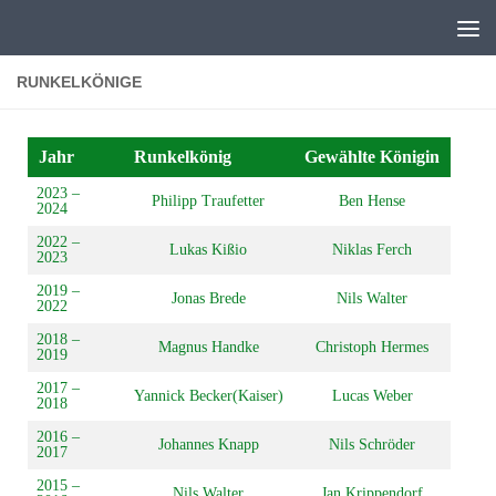
Zum Inhalt springen
RUNKELKÖNIGE
Jahr
Runkelkönig
Gewählte Königin
2023 –
Philipp Traufetter
Ben Hense
2024
2022 –
Lukas Kißio
Niklas Ferch
2023
2019 –
Jonas Brede
Nils Walter
2022
2018 –
Magnus Handke
Christoph Hermes
2019
2017 –
Yannick Becker(Kaiser)
Lucas Weber
2018
2016 –
Johannes Knapp
Nils Schröder
2017
2015 –
Nils Walter
Jan Krippendorf