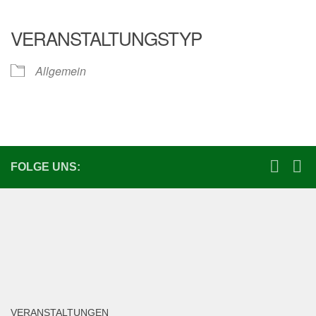
ICS herunterladen
Google Kalender
iCalendar
Office 365
Outlook Live
VERANSTALTUNGSTYP
Allgemein
FOLGE UNS:
VERANSTALTUNGEN