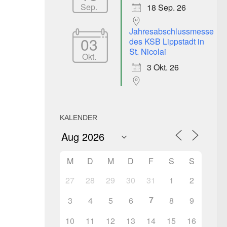
Sep.
18 Sep. 26
fice 365
Outlook Live
Jahresabschlussmesse
03
des KSB Lippstadt in
St. Nicolai
Okt.
3 Okt. 26
KALENDER
M
D
M
D
F
S
S
27
28
29
30
31
1
2
7
3
4
5
6
8
9
10
11
12
13
14
15
16