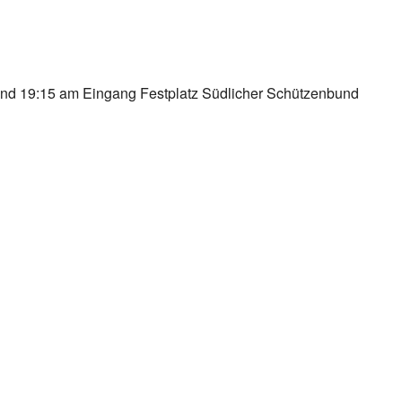
der
iCalendar
Of
und 19:15 am Eingang Festplatz Südlicher Schützenbund