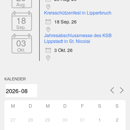
Aug.
Kreisschützenfest in Lipperbruch
18
18 Sep. 26
Sep.
Jahresabschlussmesse des KSB
03
Lippstadt in St. Nicolai
Okt.
3 Okt. 26
KALENDER
M
D
M
D
F
S
S
27
28
29
30
31
1
2