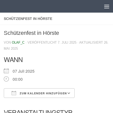
Zum Inhalt springen
SCHÜTZENFEST IN HÖRSTE
Schützenfest in Hörste
VON
OLAF_C
· VERÖFFENTLICHT
7. JULI 2025
· AKTUALISIERT
26.
MAI 2025
WANN
07 Juli 2025
00:00
ZUM KALENDER HINZUFÜGEN
ICS herunterladen
Google Kalender
iCalendar
Office 365
Outlook Live
VERANSTALTUNGSTYP