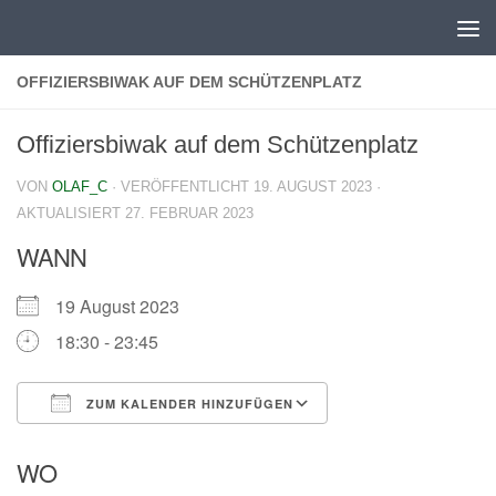
Zum Inhalt springen
OFFIZIERSBIWAK AUF DEM SCHÜTZENPLATZ
Offiziersbiwak auf dem Schützenplatz
VON
OLAF_C
· VERÖFFENTLICHT
19. AUGUST 2023
·
AKTUALISIERT
27. FEBRUAR 2023
WANN
19 August 2023
18:30 - 23:45
ZUM KALENDER HINZUFÜGEN
ICS herunterladen
Google Kalender
WO