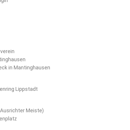
igin
verein
ntinghausen
beck in Mantinghausen
enring Lippstadt
(Ausrichter Meiste)
zenplatz