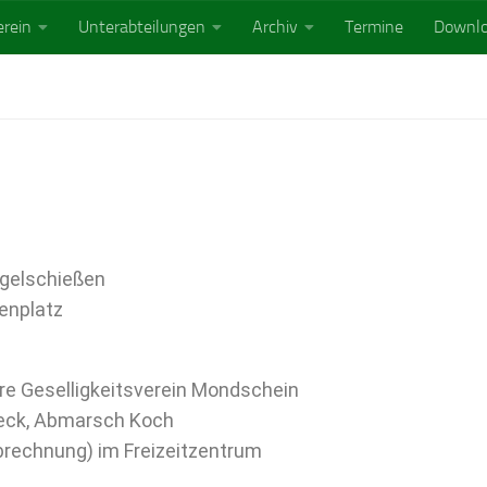
rein
Unterabteilungen
Archiv
Termine
Downl
ogelschießen
zenplatz
re Geselligkeitsverein Mondschein
beck, Abmarsch Koch
brechnung) im Freizeitzentrum