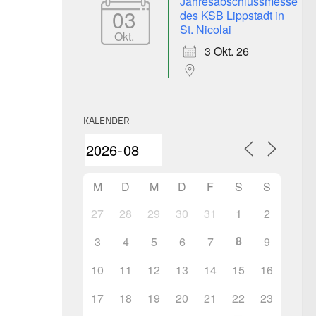
Jahresabschlussmesse
03
des KSB Lippstadt in
St. Nicolai
Okt.
3 Okt. 26
KALENDER
M
D
M
D
F
S
S
27
28
29
30
31
1
2
8
3
4
5
6
7
9
10
11
12
13
14
15
16
17
18
19
20
21
22
23