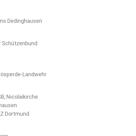
eins Dedinghausen
er Schützenbund
-Bösperde-Landwehr
, Nicolaikirche
ghausen
LLZ Dortmund