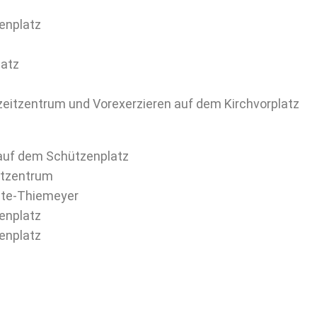
zenplatz
latz
izeitzentrum und Vorexerzieren auf dem Kirchvorplatz
 auf dem Schützenplatz
eitzentrum
ulte-Thiemeyer
zenplatz
zenplatz